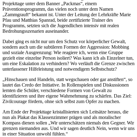
Projekttage unter dem Banner „Packmas“, einem
Präventionsprogramm, das vielen noch unter dem Namen
„Zammgrauft“ bekannt ist. Unter der Leitung der Lehrkräfte Marie
Pfau und Matthias Spanrad, beide zertifizierte Trainer des
Programms, setzten sich die Jugendlichen intensiv mit realen
Bedrohungsszenarien auseinander.
Dabei ging es nicht nur um den Schutz vor körperlicher Gewalt,
sondern auch um die subtileren Formen der Aggression: Mobbing
und soziale Ausgrenzung: Wie reagiere ich, wenn eine Gruppe
gezielt eine einzelne Person isoliert? Was kann ich als Einzelner tun,
um eine Eskalation zu verhindern? Wo verläuft die Grenze zwischen
unterlassener Hilfeleistung und notwendigem Selbstschutz?
„Hinschauen und Handeln, statt wegschauen oder gar anstiften“, so
lautet das Credo der Initiative. In Rollenspielen und Diskussionen
lernten die Schüler, verschiedene Formen von Gewalt zu
identifizieren und ihre eigene Wahrnehmung zu schärfen. Das Ziel:
Zivilcourage fördern, ohne sich selbst zum Opfer zu machen.
Am Ende der Projekttage kristallisierten sich Leitsätze heraus, die
nun als Plakat das Klassenzimmer prägen und als moralischer
Kompass dienen sollen „Wir unterschätzen niemals den Gegner. Wir
grenzen niemanden aus. Und wir sagen deutlich Nein, wenn wir uns
in einer Situation unwohl fühlen.“